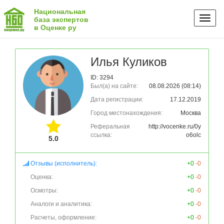
Национальная
Toggl
база экспертов
в Оценке ру
naviga
Илья Куликов
ID: 3294
Был(а) на сайте:
08.08.2026 (08:14)
Дата регистрации:
17.12.2019
Город местонахождения:
Москва
Реферальная
http://vocenke.ru/0y
ссылка:
o6olc
5.0
Отзывы (исполнитель):
+0
-0
Оценка:
+0
-0
Осмотры:
+0
-0
Аналоги и аналитика:
+0
-0
Расчеты, оформление:
+0
-0