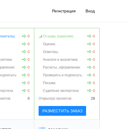
Регистрация
Вход
лнитель):
+0
-0
Отзывы (заказчик):
+0
-0
+0
-0
Оценка:
+0
-0
+0
-0
Осмотры:
+0
-0
алитика:
+0
-0
Аналоги и аналитика:
+0
-0
ормление:
+0
-0
Расчеты, оформление:
+0
-0
подписать:
+0
-0
Проверить и подписать:
+0
-0
+0
-0
Письма:
+0
-0
пертиза:
+0
-0
Судебная экспертиза:
+0
-0
оектов:
0
Открыл(а) проектов:
26
РАЗМЕСТИТЬ ЗАКАЗ