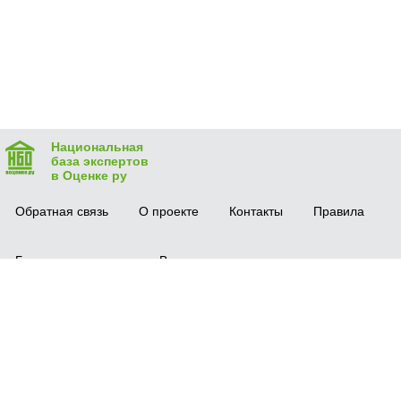
Национальная
база экспертов
в Оценке ру
Обратная связь
О проекте
Контакты
Правила
Безопасная сделка
Вопрос-ответ
Мобильное приложение
© 2016 vocenke.ru