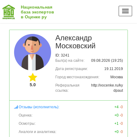
Национальная
Toggl
база экспертов
в Оценке ру
naviga
Александр
Московский
ID: 3241
Был(а) на сайте:
09.08.2026 (19:25)
Дата регистрации:
19.11.2019
Город местонахождения:
Москва
5.0
Реферальная
http://vocenke.ru/ky
ссылка:
dpaut
Отзывы (исполнитель):
+4
-0
Оценка:
+0
-0
Осмотры:
+1
-0
Аналоги и аналитика:
+0
-0