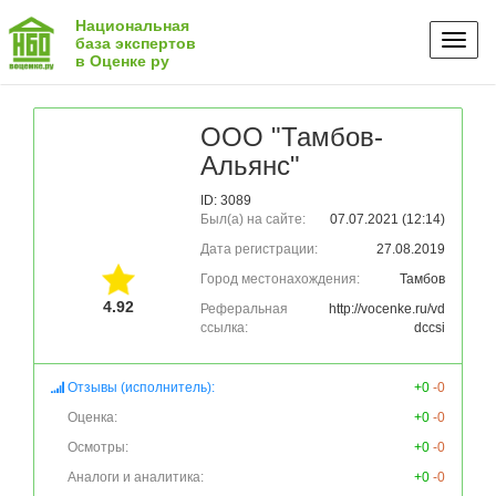
Национальная
Toggl
база экспертов
в Оценке ру
naviga
ООО "Тамбов-
Альянс"
ID: 3089
Был(а) на сайте:
07.07.2021 (12:14)
Дата регистрации:
27.08.2019
Город местонахождения:
Тамбов
4.92
Реферальная
http://vocenke.ru/vd
ссылка:
dccsi
Отзывы (исполнитель):
+0
-0
Оценка:
+0
-0
Осмотры:
+0
-0
Аналоги и аналитика:
+0
-0