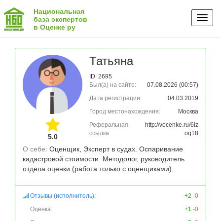
Национальная
Toggl
база экспертов
в Оценке ру
naviga
Татьяна
ID: 2695
Был(а) на сайте:
07.08.2026 (00:57)
Дата регистрации:
04.03.2019
Город местонахождения:
Москва
Реферальная
http://vocenke.ru/6lz
ссылка:
oq18
5.0
О себе: 
Оценщик, Эксперт в судах. Оспаривание 
кадастровой стоимости. Методолог, руководитель 
отдела оценки (работа только с оценщиками). 
Отзывы (исполнитель):
+2
-0
Оценка:
+1
-0