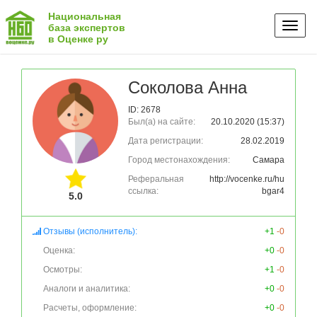
Национальная
Toggl
база экспертов
в Оценке ру
naviga
Соколова Анна
ID: 2678
Был(а) на сайте:
20.10.2020 (15:37)
Дата регистрации:
28.02.2019
Город местонахождения:
Самара
Реферальная
http://vocenke.ru/hu
ссылка:
bgar4
5.0
Отзывы (исполнитель):
+1
-0
Оценка:
+0
-0
Осмотры:
+1
-0
Аналоги и аналитика:
+0
-0
Расчеты, оформление:
+0
-0