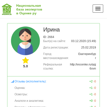
Национальная
Toggl
база экспертов
в Оценке ру
naviga
Ирина
ID: 2664
Был(а) на сайте:
03.12.2020 (15:49)
Дата регистрации:
25.02.2019
Город
Екатеринбур
местонахождения:
г
Реферальная
http://vocenke.ru/qqj
5.0
ссылка:
6ovn
Отзывы (исполнитель):
+2
-0
Оценка:
+1
-0
Осмотры:
+1
-0
Аналоги и аналитика:
+0
-0