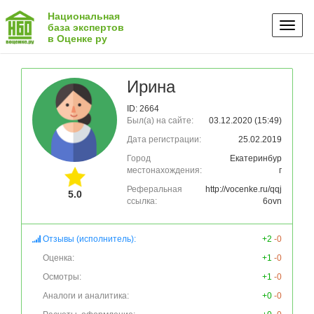
Национальная
Toggl
база экспертов
в Оценке ру
naviga
Ирина
ID: 2664
Был(а) на сайте:
03.12.2020 (15:49)
Дата регистрации:
25.02.2019
Город
Екатеринбур
местонахождения:
г
Реферальная
http://vocenke.ru/qqj
5.0
ссылка:
6ovn
Отзывы (исполнитель):
+2
-0
Оценка:
+1
-0
Осмотры:
+1
-0
Аналоги и аналитика:
+0
-0