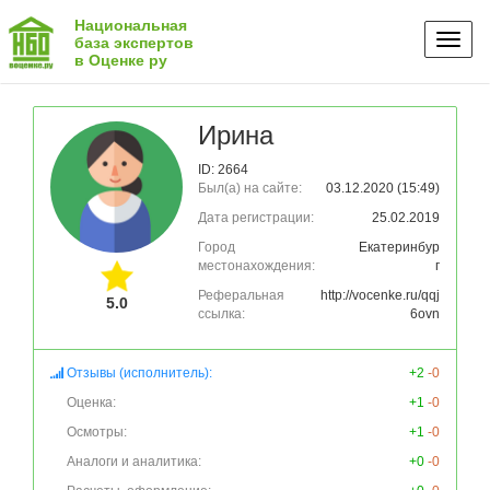
Национальная
Toggl
база экспертов
в Оценке ру
naviga
Ирина
ID: 2664
Был(а) на сайте:
03.12.2020 (15:49)
Дата регистрации:
25.02.2019
Город
Екатеринбур
местонахождения:
г
Реферальная
http://vocenke.ru/qqj
5.0
ссылка:
6ovn
Отзывы (исполнитель):
+2
-0
Оценка:
+1
-0
Осмотры:
+1
-0
Аналоги и аналитика:
+0
-0