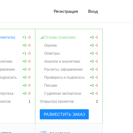
Регистрация
Вход
лнитель):
+1
-0
Отзывы (заказчик):
+0
-0
+0
-0
Оценка:
+0
-0
+1
-0
Осмотры:
+0
-0
алитика:
+0
-0
Аналоги и аналитика:
+0
-0
ормление:
+0
-0
Расчеты, оформление:
+0
-0
подписать:
+0
-0
Проверить и подписать:
+0
-0
+0
-0
Письма:
+0
-0
пертиза:
+0
-0
Судебная экспертиза:
+0
-0
оектов:
1
Открыл(а) проектов:
2
РАЗМЕСТИТЬ ЗАКАЗ