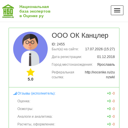
Национальная
Toggl
база экспертов
в Оценке ру
naviga
ООО ОК Канцлер
ID: 2455
Был(а) на сайте:
17.07.2026 (15:27)
Дата регистрации:
01.12.2018
Город местонахождения:
Ярославль
Реферальная
http://vocenke.ru/zu
ссылка:
nzwkl
5.0
Отзывы (исполнитель):
+0
-0
Оценка:
+0
-0
Осмотры:
+0
-0
Аналоги и аналитика:
+0
-0
Расчеты, оформление:
+0
-0