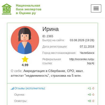
Национальная
Toggl
база экспертов
в Оценке ру
naviga
Ирина
ID: 2365
Был(а) на сайте:
03.08.2026 (19:28)
Дата регистрации:
07.11.2018
Город местонахождения:
Челябинск
Реферальная
http://vocenke.ru/qu
ссылка:
bqc4j
4.99
О себе: 
Аккредитация в Сбербанке, СРО, квал. 
аттестат "недвижимость", страховка на 5 млн.
Отзывы (исполнитель):
+1
-0
Оценка:
+0
-0
Осмотры:
+0
-0