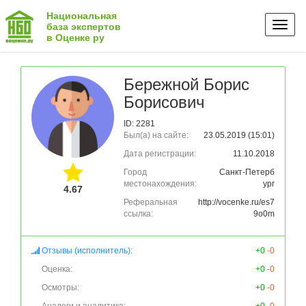
Национальная
Toggl
база экспертов
в Оценке ру
naviga
Бережной Борис
Борисович
ID: 2281
Был(а) на сайте:
23.05.2019 (15:01)
Дата регистрации:
11.10.2018
Город
Санкт-Петерб
местонахождения:
ург
4.67
Реферальная
http://vocenke.ru/es7
ссылка:
9o0m
Отзывы (исполнитель):
+0
-0
Оценка:
+0
-0
Осмотры:
+0
-0