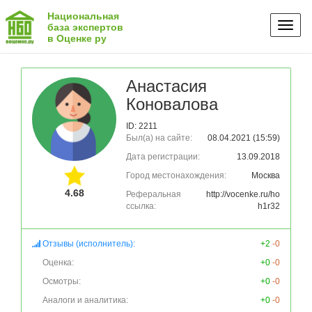
Национальная
Toggl
база экспертов
в Оценке ру
naviga
Анастасия
Коновалова
ID: 2211
Был(а) на сайте:
08.04.2021 (15:59)
Дата регистрации:
13.09.2018
Город местонахождения:
Москва
4.68
Реферальная
http://vocenke.ru/ho
ссылка:
h1r32
Отзывы (исполнитель):
+2
-0
Оценка:
+0
-0
Осмотры:
+0
-0
Аналоги и аналитика:
+0
-0