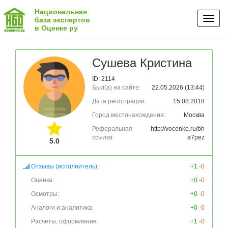
Национальная
Toggl
база экспертов
в Оценке ру
naviga
Сушева Кристина
ID: 2114
Был(а) на сайте:
22.05.2026 (13:44)
Дата регистрации:
15.08.2018
Город местонахождения:
Москва
Реферальная
http://vocenke.ru/bh
ссылка:
a7pez
5.0
Отзывы (исполнитель):
+1
-0
Оценка:
+0
-0
Осмотры:
+0
-0
Аналоги и аналитика:
+0
-0
Расчеты, оформление:
+1
-0