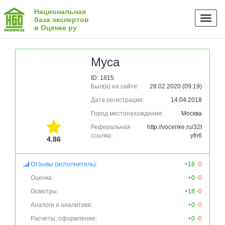
Национальная
Toggl
база экспертов
в Оценке ру
naviga
Муса
ID: 1815
Был(а) на сайте:
28.02.2020 (09:19)
Дата регистрации:
14.04.2018
Город местонахождения:
Москва
Реферальная
http://vocenke.ru/32t
ссылка:
yfn6
4.86
Отзывы (исполнитель):
+18
-0
Оценка:
+0
-0
Осмотры:
+18
-0
Аналоги и аналитика:
+0
-0
Расчеты, оформление:
+0
-0