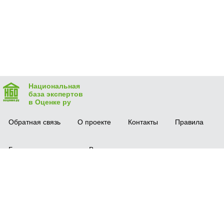
Национальная
база экспертов
в Оценке ру
Обратная связь
О проекте
Контакты
Правила
Безопасная сделка
Вопрос-ответ
Мобильное приложение
© 2016 vocenke.ru