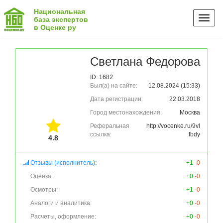
Национальная
Toggl
база экспертов
в Оценке ру
naviga
Светлана Федорова
ID: 1682
Был(а) на сайте:
12.08.2024 (15:33)
Дата регистрации:
22.03.2018
Город местонахождения:
Москва
Реферальная
http://vocenke.ru/9vl
ссылка:
fbdy
4.8
Отзывы (исполнитель):
+1
-0
Оценка:
+0
-0
Осмотры:
+1
-0
Аналоги и аналитика:
+0
-0
Расчеты, оформление:
+0
-0