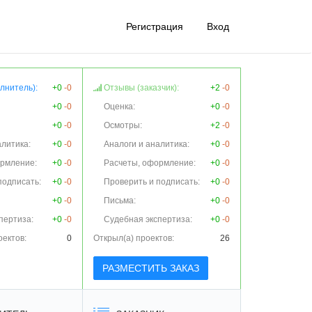
Регистрация
Вход
лнитель):
+0
-0
Отзывы (заказчик):
+2
-0
+0
-0
Оценка:
+0
-0
+0
-0
Осмотры:
+2
-0
алитика:
+0
-0
Аналоги и аналитика:
+0
-0
ормление:
+0
-0
Расчеты, оформление:
+0
-0
подписать:
+0
-0
Проверить и подписать:
+0
-0
+0
-0
Письма:
+0
-0
пертиза:
+0
-0
Судебная экспертиза:
+0
-0
оектов:
0
Открыл(а) проектов:
26
РАЗМЕСТИТЬ ЗАКАЗ