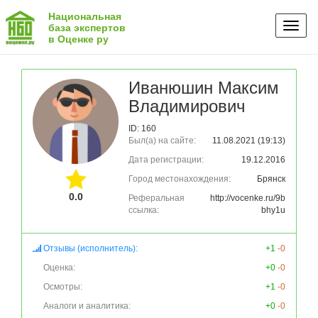
Национальная
Toggl
база экспертов
в Оценке ру
naviga
Иванюшин Максим
Владимирович
ID: 160
Был(а) на сайте:
11.08.2021 (19:13)
Дата регистрации:
19.12.2016
Город местонахождения:
Брянск
0.0
Реферальная
http://vocenke.ru/9b
ссылка:
bhy1u
Отзывы (исполнитель):
+1
-0
Оценка:
+0
-0
Осмотры:
+1
-0
Аналоги и аналитика:
+0
-0