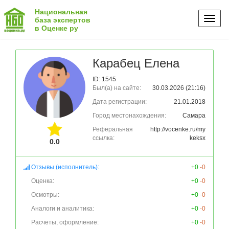
Национальная
Toggl
база экспертов
в Оценке ру
naviga
Карабец Елена
ID: 1545
Был(а) на сайте:
30.03.2026 (21:16)
Дата регистрации:
21.01.2018
Город местонахождения:
Самара
Реферальная
http://vocenke.ru/my
ссылка:
keksx
0.0
Отзывы (исполнитель):
+0
-0
Оценка:
+0
-0
Осмотры:
+0
-0
Аналоги и аналитика:
+0
-0
Расчеты, оформление:
+0
-0