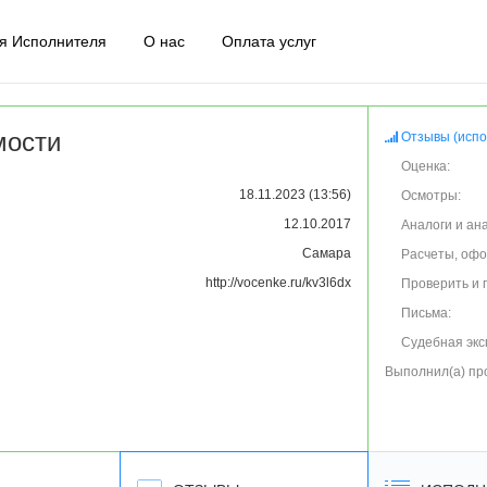
я Исполнителя
О нас
Оплата услуг
мости
Отзывы (испо
Оценка:
18.11.2023 (13:56)
Осмотры:
12.10.2017
Аналоги и ан
Самара
Расчеты, оф
http://vocenke.ru/kv3l6dx
Проверить и 
Письма:
Судебная экс
Выполнил(а) пр