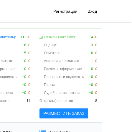
Регистрация
Вход
лнитель):
+11
-0
Отзывы (заказчик):
+4
-0
+6
-0
Оценка:
+3
-0
+5
-0
Осмотры:
+0
-0
алитика:
+0
-0
Аналоги и аналитика:
+1
-0
ормление:
+0
-0
Расчеты, оформление:
+0
-0
подписать:
+0
-0
Проверить и подписать:
+0
-0
+0
-0
Письма:
+0
-0
пертиза:
+0
-0
Судебная экспертиза:
+0
-0
оектов:
11
Открыл(а) проектов:
8
РАЗМЕСТИТЬ ЗАКАЗ