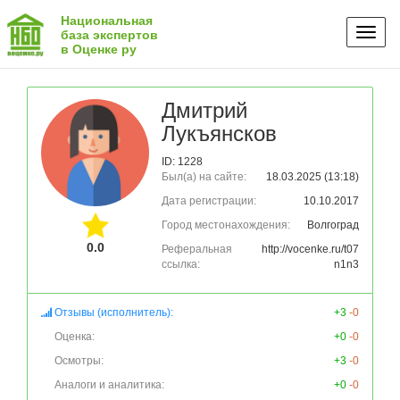
Национальная
Toggl
база экспертов
в Оценке ру
naviga
Дмитрий
Лукъянсков
ID: 1228
Был(а) на сайте:
18.03.2025 (13:18)
Дата регистрации:
10.10.2017
Город местонахождения:
Волгоград
0.0
Реферальная
http://vocenke.ru/t07
ссылка:
n1n3
Отзывы (исполнитель):
+3
-0
Оценка:
+0
-0
Осмотры:
+3
-0
Аналоги и аналитика:
+0
-0