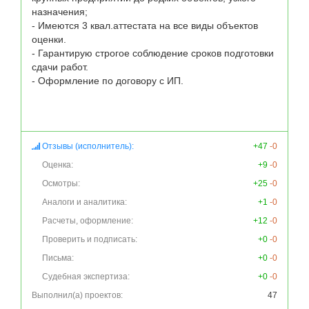
назначения; 

- Имеются 3 квал.аттестата на все виды объектов 
оценки. 

- Гарантирую строгое соблюдение сроков подготовки 
сдачи работ.

- Оформление по договору с ИП.

Отзывы (исполнитель):
+47
-0
Оценка:
+9
-0
Осмотры:
+25
-0
Аналоги и аналитика:
+1
-0
Расчеты, оформление:
+12
-0
Проверить и подписать:
+0
-0
Письма:
+0
-0
Судебная экспертиза:
+0
-0
Выполнил(а) проектов:
47