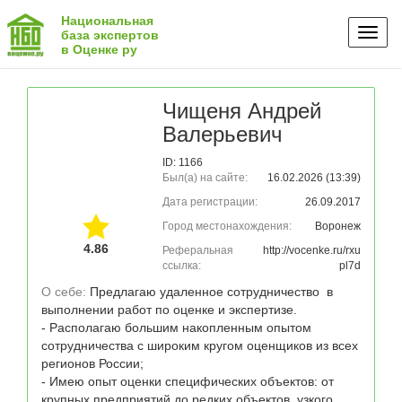
Национальная
Toggl
база экспертов
в Оценке ру
naviga
Чищеня Андрей
Валерьевич
ID: 1166
Был(а) на сайте:
16.02.2026 (13:39)
Дата регистрации:
26.09.2017
Город местонахождения:
Воронеж
4.86
Реферальная
http://vocenke.ru/rxu
ссылка:
pl7d
О себе: 
Предлагаю удаленное сотрудничество  в 
выполнении работ по оценке и экспертизе. 

- Располагаю большим накопленным опытом 
сотрудничества с широким кругом оценщиков из всех 
регионов России; 

- Имею опыт оценки специфических объектов: от 
крупных предприятий до редких объектов, узкого 