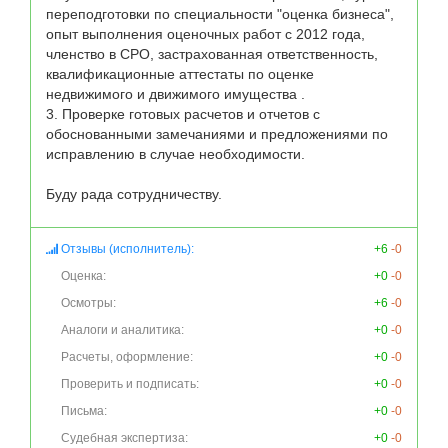
переподготовки по специальности "оценка бизнеса", 
опыт выполнения оценочных работ с 2012 года, 
членство в СРО, застрахованная ответственность, 
квалификационные аттестаты по оценке 
недвижимого и движимого имущества .

3. Проверке готовых расчетов и отчетов с 
обоснованными замечаниями и предложениями по 
исправлению в случае необходимости.

Буду рада сотрудничеству.
Отзывы (исполнитель):
+6
-0
Оценка:
+0
-0
Осмотры:
+6
-0
Аналоги и аналитика:
+0
-0
Расчеты, оформление:
+0
-0
Проверить и подписать:
+0
-0
Письма:
+0
-0
Судебная экспертиза:
+0
-0