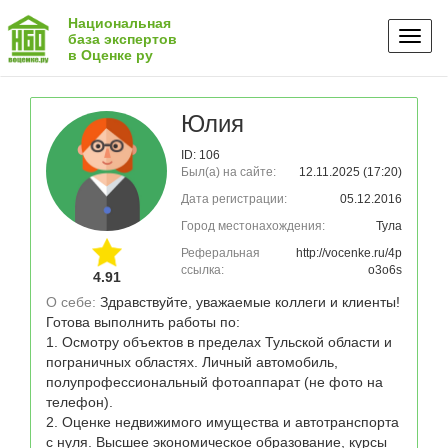
Национальная
Toggl
база экспертов
в Оценке ру
naviga
Юлия
ID: 106
Был(а) на сайте:
12.11.2025 (17:20)
Дата регистрации:
05.12.2016
Город местонахождения:
Тула
Реферальная
http://vocenke.ru/4p
ссылка:
o3o6s
4.91
О себе: 
Здравствуйте, уважаемые коллеги и клиенты!

Готова выполнить работы по:

1. Осмотру объектов в пределах Тульской области и 
пограничных областях. Личный автомобиль, 
полупрофессиональный фотоаппарат (не фото на 
телефон).

2. Оценке недвижимого имущества и автотранспорта 
с нуля. Высшее экономическое образование, курсы 