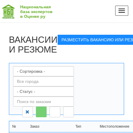
Национальная
Toggl
база экспертов
в Оценке ру
naviga
ВАКАНСИИ
РАЗМЕСТИТЬ ВАКАНСИЮ ИЛИ РЕ
И РЕЗЮМЕ
№
Заказ
Тип
Местоположение