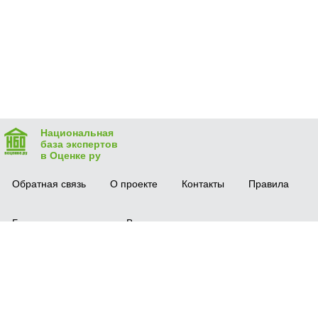
Национальная
база экспертов
в Оценке ру
Обратная связь
О проекте
Контакты
Правила
Безопасная сделка
Вопрос-ответ
Мобильное приложение
© 2016 vocenke.ru