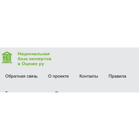
Национальная
база экспертов
в Оценке ру
Обратная связь
О проекте
Контакты
Правила
Безопасная сделка
Вопрос-ответ
Мобильное приложение
© 2016 vocenke.ru