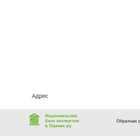
Адрес
Национальная
база экспертов
Обратная с
в Оценке ру