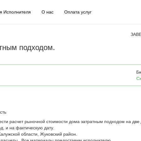
я Исполнителя
О нас
Оплата услуг
ЗАВ
атным подходом.
Б
С
сть
ести расчет рыночной стоимости дома затратным подходом на две 
од. и на фактическую дату.
Калужской области, Жуковский район.
 расчеты . Все материалы предоставим исполнителю