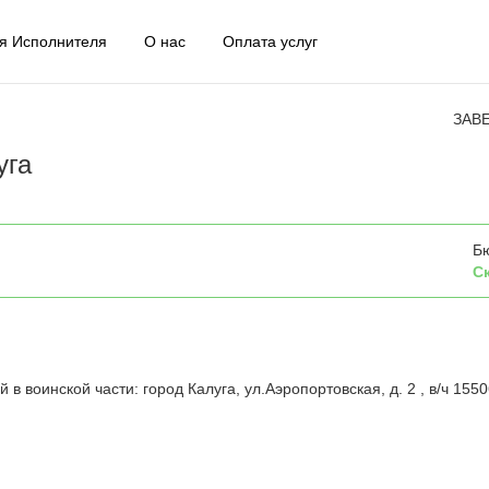
я Исполнителя
О нас
Оплата услуг
ЗАВ
уга
Б
С
 в воинской части: город Калуга, ул.Аэропортовская, д. 2 , в/ч 155