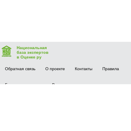
Национальная
база экспертов
в Оценке ру
Обратная связь
О проекте
Контакты
Правила
Безопасная сделка
Вопрос-ответ
Мобильное приложение
© 2016 vocenke.ru