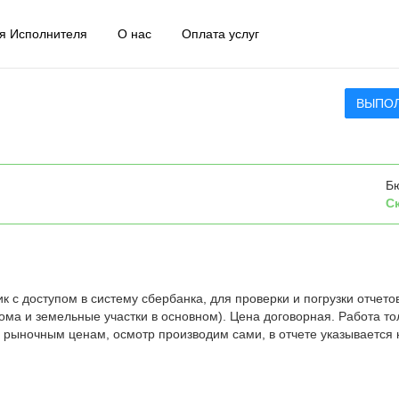
я Исполнителя
О нас
Оплата услуг
ВЫПО
Б
С
 с доступом в систему сбербанка, для проверки и погрузки отчето
ома и земельные участки в основном). Цена договорная. Работа то
 рыночным ценам, осмотр производим сами, в отчете указывается 