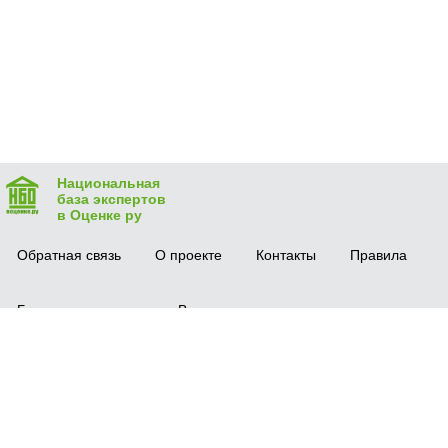
Национальная
база экспертов
в Оценке ру
Обратная связь
О проекте
Контакты
Правила
Безопасная сделка
Вопрос-ответ
Мобильное приложение
© 2016 vocenke.ru