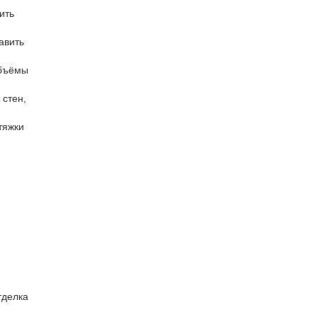
ить
авить
объёмы
 стен,
тяжки
тделка