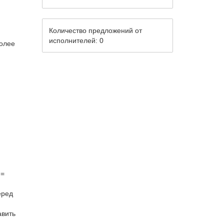
Количество предложений от
исполнителей: 0
более
 =
еред
авить