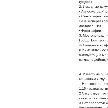
(ущерб).
2. Исходные доку
• Акт осмотра Уп
• Смета управля
• Акт эксперта (п
достоверные).
• Фотографии
3. Местоположени
Город Норильск (
➜ Северный коэф
(Применять: к ос
эксплуатацию маш
согласно действу
4. Известные оши
№ Ошибка / Упуще
1 Нет коэффициен
1,15 к затратам т
2 Отсутствует гру
стяжкой, наливны
3 Нет обработки о
антисептирование