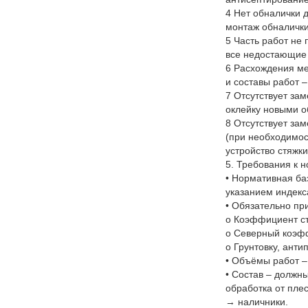
4 Нет обналички 
монтаж обналички
5 Часть работ не 
все недостающие 
6 Расхождения ме
и составы работ –
7 Отсутствует зам
оклейку новыми о
8 Отсутствует за
(при необходимост
устройство стяжк
5. Требования к 
• Нормативная ба
указанием индекс
• Обязательно пр
o Коэффициент ст
o Северный коэфф
o Грунтовку, анти
• Объёмы работ – 
• Состав – должн
обработка от пле
→ наличники.