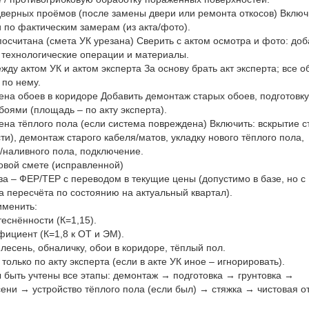
дверных проёмов (после замены двери или ремонта откосов) Включ
 по фактическим замерам (из акта/фото).
посчитана (смета УК урезана) Сверить с актом осмотра и фото: доб
технологические операции и материалы.
жду актом УК и актом эксперта За основу брать акт эксперта; все 
 по нему.
ена обоев в коридоре Добавить демонтаж старых обоев, подготовку
боями (площадь – по акту эксперта).
мена тёплого пола (если система повреждена) Включить: вскрытие с
и), демонтаж старого кабеля/матов, укладку нового тёплого пола,
и/наливного пола, подключение.
новой смете (исправленной)
за – ФЕР/ТЕР с переводом в текущие цены (допустимо в базе, но с
а пересчёта по состоянию на актуальный квартал).
именить:
еснённости (К=1,15).
ициент (К=1,8 к ОТ и ЭМ).
плесень, обналичку, обои в коридоре, тёплый пол.
только по акту эксперта (если в акте УК иное – игнорировать).
ы быть учтены все этапы: демонтаж → подготовка → грунтовка →
сени → устройство тёплого пола (если был) → стяжка → чистовая о