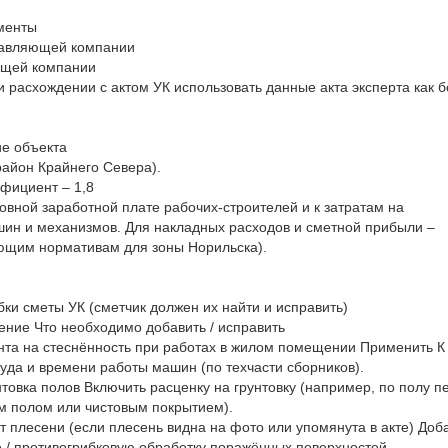
менты
равляющей компании
ющей компании
ри расхождении с актом УК использовать данные акта эксперта как 
е объекта
район Крайнего Севера).
фициент – 1,8
новной заработной плате рабочих-строителей и к затратам на
ин и механизмов. Для накладных расходов и сметной прибыли –
ющим нормативам для зоны Норильска).
бки сметы УК (сметчик должен их найти и исправить)
ние Что необходимо добавить / исправить
та на стеснённость при работах в жилом помещении Применить К
руда и времени работы машин (по техчасти сборников).
нтовка полов Включить расценку на грунтовку (например, по полу п
м полом или чистовым покрытием).
т плесени (если плесень видна на фото или упомянута в акте) Доб
 / противогрибковую обработку поражённых поверхностей.