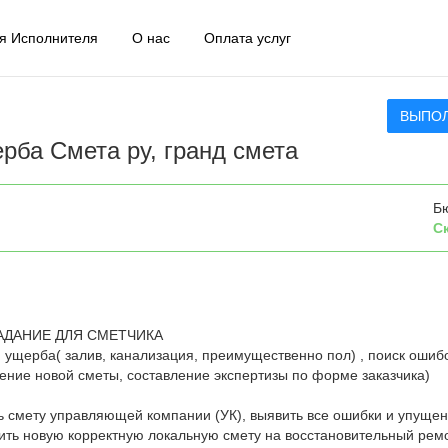
я Исполнителя
О нас
Оплата услуг
ВЫПО
рба Смета ру, гранд смета
Б
С
АДАНИЕ ДЛЯ СМЕТЧИКА
и ущерба( залив, канализация, преимущественно пол) , поиск ошибо
ление новой сметы, составление экспертизы по форме заказчика)
 смету управляющей компании (УК), выявить все ошибки и упущен
вить новую корректную локальную смету на восстановительный рем