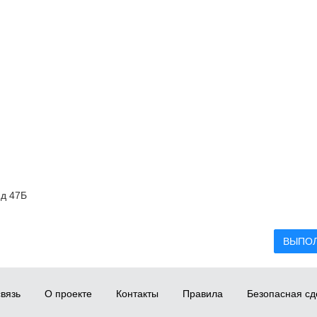
 д 47Б
ВЫПО
вязь
О проекте
Контакты
Правила
Безопасная сд