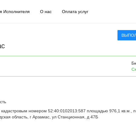
я Исполнителя
О нас
Оплата услуг
ВЫПО
ас
Б
С
сть
 кадастровым номером 52:40:0102013:587 площадью 976,1 кв.м., п
ская область, г Арзамас, ул Станционная, д 47Б