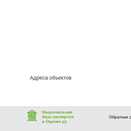
Адреса объектов
Национальная
база экспертов
Обратная с
в Оценке ру