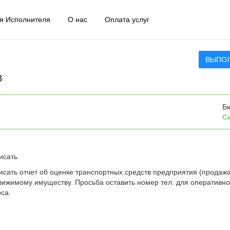
я Исполнителя
О нас
Оплата услуг
ВЫПО
в
Б
С
исать
исать отчет об оценке транспортных средств предприятия (продажа
 движимому имуществу. Просьба оставить номер тел. для оперативно
са.