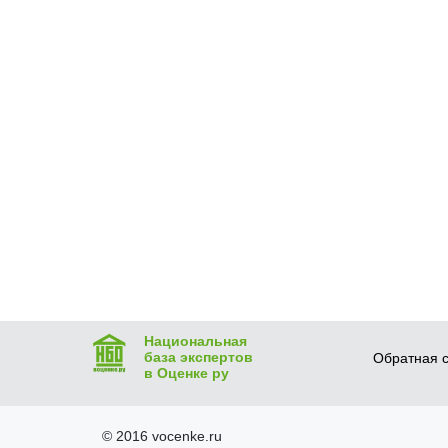
Национальная
база экспертов
Обратная с
в Оценке ру
© 2016 vocenke.ru