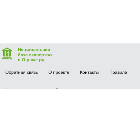
Национальная
база экспертов
в Оценке ру
Обратная связь
О проекте
Контакты
Правила
Безопасная сделка
Вопрос-ответ
Мобильное приложение
© 2016 vocenke.ru