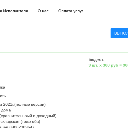
я Исполнителя
О нас
Оплата услуг
ВЫПО
Бюджет:
3 шт. х 300 руб = 90
ика
сть
и 2021г.(полные версии)
е дома
(сравнительноый и доходный)
складская (тоже оба)
вацап 89062389647