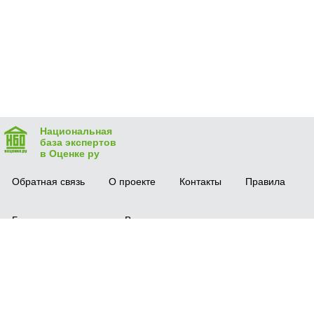
Национальная
база экспертов
в Оценке ру
Обратная связь
О проекте
Контакты
Правила
Безопасная сделка
Вопрос-ответ
Мобильное приложение
© 2016 vocenke.ru