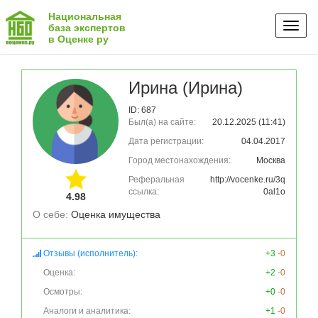
Национальная
Toggl
база экспертов
в Оценке ру
naviga
Ирина (Ирина)
ID: 687
Был(а) на сайте:
20.12.2025 (11:41)
Дата регистрации:
04.04.2017
Город местонахождения:
Москва
Реферальная
http://vocenke.ru/3q
ссылка:
0al1o
4.98
О себе: 
Оценка имущества
Отзывы (исполнитель):
+3
-0
Оценка:
+2
-0
Осмотры:
+0
-0
Аналоги и аналитика:
+1
-0