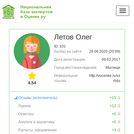
Национальная
Toggl
база экспертов
в Оценке ру
naviga
Летов Олег
ID: 331
Был(а) на сайте:
26.06.2020 (20:09)
Дата регистрации:
09.02.2017
Город местонахождения:
Мытищи
Реферальная
http://vocenke.ru/vz
ссылка:
rbljs
4.54
Отзывы (исполнитель):
+15
-1
Оценка:
+12
-1
Осмотры:
+0
-0
Аналоги и аналитика:
+0
-0
Расчеты, оформление:
+3
-0