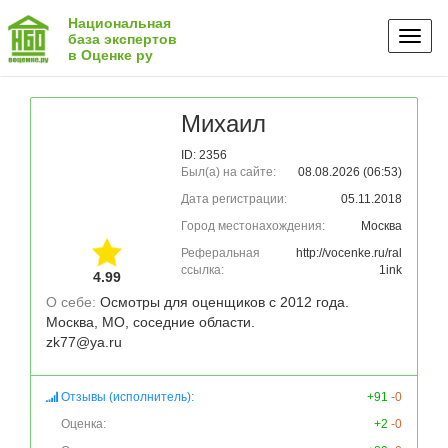
Национальная
Toggl
база экспертов
в Оценке ру
naviga
Михаил
ID: 2356
Был(а) на сайте:
08.08.2026 (06:53)
Дата регистрации:
05.11.2018
Город местонахождения:
Москва
Реферальная
http://vocenke.ru/ral
ссылка:
1ink
4.99
О себе: 
Осмотры для оценщиков с 2012 года. 
Москва, МО, соседние области. 

Отзывы (исполнитель):
+91
-0
Оценка:
+2
-0