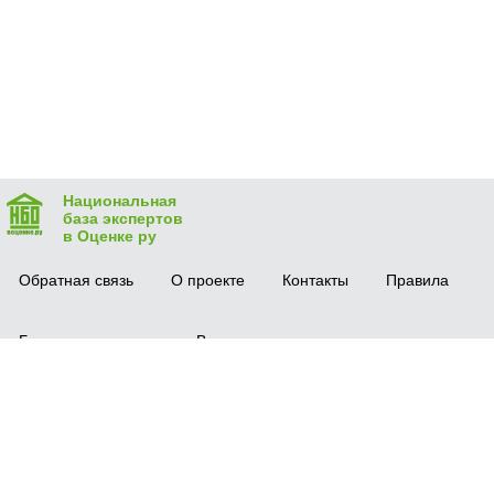
Национальная
база экспертов
в Оценке ру
Обратная связь
О проекте
Контакты
Правила
Безопасная сделка
Вопрос-ответ
Мобильное приложение
© 2016 vocenke.ru