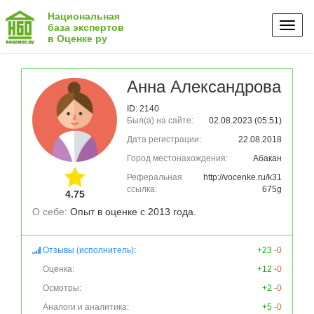
Национальная
Toggl
база экспертов
в Оценке ру
naviga
Анна Александрова
ID: 2140
Был(а) на сайте:
02.08.2023 (05:51)
Дата регистрации:
22.08.2018
Город местонахождения:
Абакан
Реферальная
http://vocenke.ru/k31
ссылка:
675g
4.75
О себе: 
Отзывы (исполнитель):
+23
-0
Оценка:
+12
-0
Осмотры:
+2
-0
Аналоги и аналитика:
+5
-0