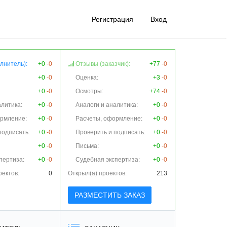
Регистрация
Вход
лнитель):
+0
-0
Отзывы (заказчик):
+77
-0
+0
-0
Оценка:
+3
-0
+0
-0
Осмотры:
+74
-0
алитика:
+0
-0
Аналоги и аналитика:
+0
-0
ормление:
+0
-0
Расчеты, оформление:
+0
-0
подписать:
+0
-0
Проверить и подписать:
+0
-0
+0
-0
Письма:
+0
-0
пертиза:
+0
-0
Судебная экспертиза:
+0
-0
оектов:
0
Открыл(а) проектов:
213
РАЗМЕСТИТЬ ЗАКАЗ