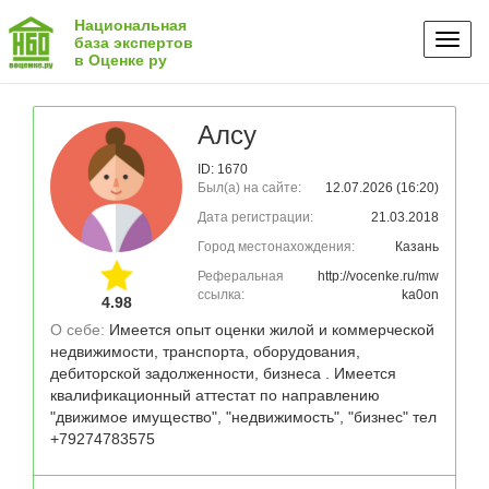
Национальная
Toggl
база экспертов
в Оценке ру
naviga
Алсу
ID: 1670
Был(а) на сайте:
12.07.2026 (16:20)
Дата регистрации:
21.03.2018
Город местонахождения:
Казань
Реферальная
http://vocenke.ru/mw
ссылка:
ka0on
4.98
О себе: 
Имеется опыт оценки жилой и коммерческой 
недвижимости, транспорта, оборудования, 
дебиторской задолженности, бизнеса . Имеется 
квалификационный аттестат по направлению 
"движимое имущество", "недвижимость", "бизнес" тел 
+79274783575