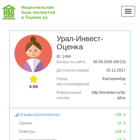
Национальная
Toggl
база экспертов
в Оценке ру
naviga
Урал-Инвест-
Оценка
ID: 1494
Был(а) на сайте:
06.08.2026 (08:23)
Дата регистрации:
20.12.2017
Город
Екатеринбур
местонахождения:
г
4.94
Реферальная
http://vocenke.ru/3jc
ссылка:
g6uv
Отзывы (исполнитель):
+29
-0
Оценка:
+2
-0
Осмотры:
+24
-0