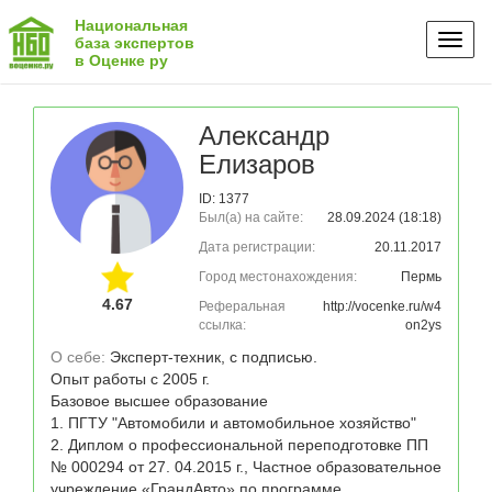
Национальная
Toggl
база экспертов
в Оценке ру
naviga
Александр
Елизаров
ID: 1377
Был(а) на сайте:
28.09.2024 (18:18)
Дата регистрации:
20.11.2017
Город местонахождения:
Пермь
4.67
Реферальная
http://vocenke.ru/w4
ссылка:
on2ys
О себе: 
Эксперт-техник, с подписью. 

Опыт работы с 2005 г.

Базовое высшее образование 

1. ПГТУ "Автомобили и автомобильное хозяйство"

2. Диплом о профессиональной переподготовке ПП 
№ 000294 от 27. 04.2015 г., Частное образовательное 
учреждение «ГрандАвто» по программе 